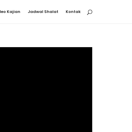
deo Kajian
Jadwal Shalat
Kontak