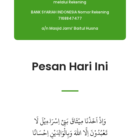
melalui Rekening
BANK SYARIAH INDONESIA Nomor Rekening
7168847477
a/n Masjid Jami’ Baitul Husna
Pesan Hari Ini
وَاِذْ اَخَذْنَا مِيْثَاقَ بَنِيْٓ اِسْرَاۤءِيْلَ لَا
تَعْبُدُوْنَ اِلَّا اللّٰهَ وَبِالْوَالِدَيْنِ اِحْسَانًا