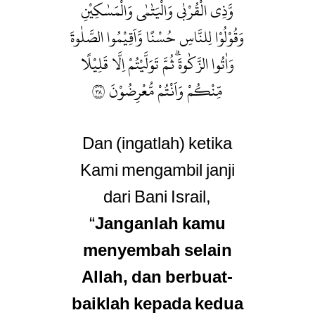
وَّذِى الْقُرْبٰى وَالْيَتٰمٰى وَالْمَسٰكِيْنِ
وَقُوْلُوْا لِلنَّاسِ حُسْنًا وَّاَقِيْمُوا الصَّلٰوةَ
وَاٰتُوا الزَّكٰوةَۗ ثُمَّ تَوَلَّيْتُمْ اِلَّا قَلِيْلًا
مِّنْكُمْ وَاَنْتُمْ مُّعْرِضُوْنَ ٨٣
Dan (ingatlah) ketika
Kami mengambil janji
dari Bani Israil,
“
Janganlah kamu
menyembah selain
Allah, dan berbuat-
baiklah kepada kedua