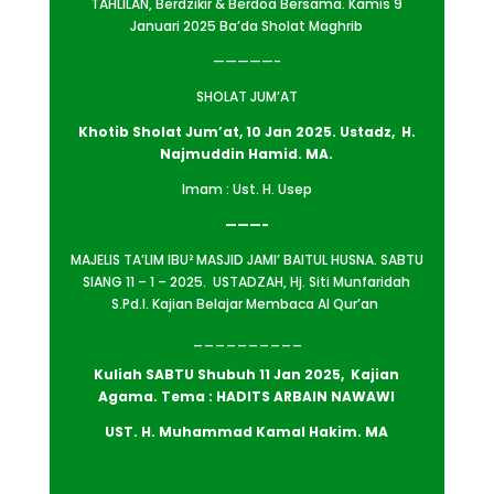
TAHLILAN, Berdzikir & Berdoa Bersama. Kamis 9
Januari 2025 Ba’da Sholat Maghrib
—————-
SHOLAT JUM’AT
Khotib Sholat Jum’at, 10 Jan
2
025. Ustadz, H.
Najmuddin Hamid. MA.
Imam : Ust. H. Usep
———-
MAJELIS TA’LIM IBU² MASJID JAMI’ BAITUL HUSNA. SABTU
SIANG 11 – 1 – 2025. USTADZAH, Hj. Siti Munfaridah
S.Pd.I. Kajian Belajar Membaca Al Qur’an
__________
Kuliah SABTU
Shubuh 11 Jan 2
025, Kajian
Agama. Tema : HADITS ARBAIN NAWAWI
UST. H. Muhammad Kamal Hakim. MA