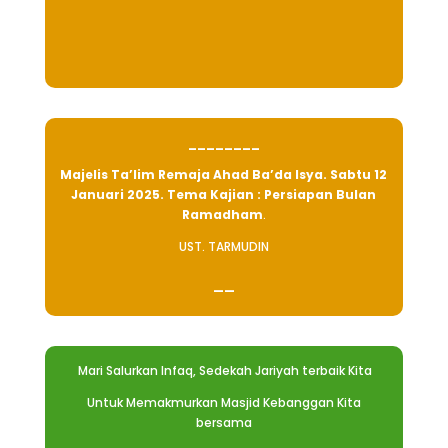
________
Majelis Ta’lim Remaja Ahad Ba’da Isya. Sabtu 12
Januari 2025. Tema Kajian : Persiapan Bulan
Ramadham
.
UST. TARMUDIN
——
Mari Salurkan Infaq, Sedekah Jariyah terbaik Kita
Untuk Memakmurkan Masjid Kebanggan Kita
bersama