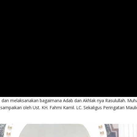
u dan melaksanakan bagaimana Adab dan Akhlak nya Rasulullah. Mu
isampaikan oleh Ust. KH. Fahmi Kamil. LC. Sekaligus Peringatan M