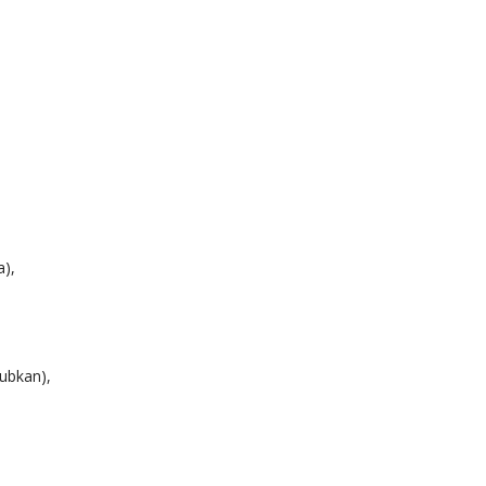
a),
ubkan),