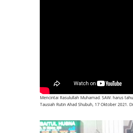
Mencintai Rasulullah Muhamad. SAW. harus tah
Tausiah Rutin Ahad Shubuh, 17 Oktober 2021. D