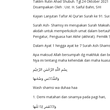
Taklim Rutin Ahad Shubuh. Tgl.24 Oktober 2021
Disampaikan Oleh : Ust. H. Saiful Bahri, SHI
Kajian Lanjutan Tafsir Al Qur’an Surah ke 91. Su
Surah Ash- Shamsy ini merupakan Surah Makiah…di
akidah untuk memperkokoh umat dalam bertauhi
Pengatur, Penguasa hari Akhir (akhirat). Pemilik
Dalam Ayat 1 hingga ayat ke 7 Surah Ash-Shams
Apa maksud Allah bersumpah dg makhluk dan be
Nya ini tentang maha kehendak dan maha kuasa
بِسْمِ اللّٰهِ الرَّحْمٰنِ الرَّحِيْمِ
وَالشَّمۡسِ وَضُحٰٮهَا
Wash shamsi wa duhaa haa
Demi matahari dan sinarnya pada pagi hari,
وَالۡقَمَرِ اِذَا تَلٰٮهَا