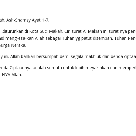
rah. Ash-Shamsy Ayat 1-7.
turunkan di Kota Suci Makah. Ciri surat Al Makiah ini surat nya pen
d meng-esa-kan Allah sebagai Tuhan yg patut disembah. Tuhan Penc
 Surga Neraka.
y ini. Allah bahkan bersumpah demi segala makhluk dan benda cipta
nda Ciptaannya adalah semata untuk lebih meyakinkan dan memperk
 NYA Allah.