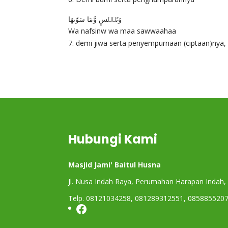
وَنَفۡسٍ وَّمَا سَوّٰٮهَا
Wa nafsinw wa maa sawwaahaa
demi jiwa serta penyempurnaan (ciptaan)nya,
Hubungi Kami
Masjid Jami' Baitul Husna
Jl. Nusa Indah Raya, Perumahan Harapan Indah,
Telp. 08121034258, 081289312551, 085885520
Facebook