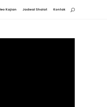
deo Kajian
Jadwal Shalat
Kontak