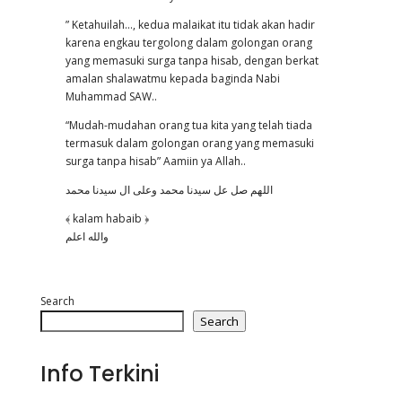
” Ketahuilah…, kedua malaikat itu tidak akan hadir
karena engkau tergolong dalam golongan orang
yang memasuki surga tanpa hisab, dengan berkat
amalan shalawatmu kepada baginda Nabi
Muhammad SAW..
“Mudah-mudahan orang tua kita yang telah tiada
termasuk dalam golongan orang yang memasuki
surga tanpa hisab” Aamiin ya Allah..
اللهم صل عل سيدنا محمد وعلی ال سيدنا محمد
﴾ kalam habaib ﴿
والله اعلم
Search
Search
Info Terkini